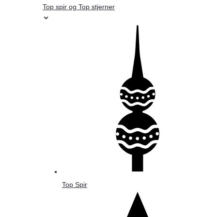
Top spir og Top stjerner
Top Spir