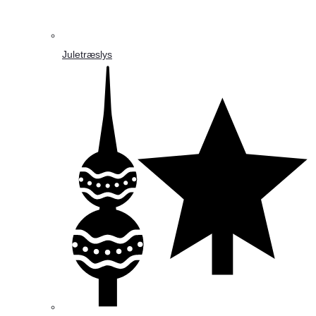
Juletræslys