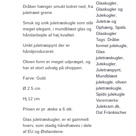
Glaskugler
,
Dråber hænger smukt lodret ned, fra
Glaskugler og
juletræet grene.
Julekugler
,
Juletræ og
Smuk og unik juletræskugle som står
Ophæng
,
Spids
meget elegant, i mundblæst glas og
Glaskugler
håndarbejde af høj kvalitet.
Tags:
Dråbe
Unikt juletræspynt der er
formet julekugle
,
håndproduceret.
Glas
juletræskugler
,
Oliven form er meget udpræget, og
Julekugler
,
har et stort udvalg på shoppen.
Juletræspynt
,
Mundblæst
Farve: Guld.
julekugle
,
oliven
juletræskugle
,
Ø 2.5 cm
Spids julekugle
Hj 12 cm
Varemærke:
Julekram.dk
,
Prisen er pr. æske a 6 stk.
Ost Fränkischer
Glas juletræskugler, er et gammelt
hverv, som stadig håndhæves i dele
af EU og Østlandene.