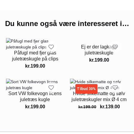
Du kunne også være interesseret i…
Ej er der lagkage
Påfugl med fjer glas
juletræskugle
juletræskugle på clips
kr.
199.00
kr.
199.00
Tilbud 30%
Sort VW folkevogn licens
Hvide silkematte og sølv
juletræs kugle
juletræskugler mix Ø 4 cm
kr.
199.00
kr.
139.00
kr.
199.00