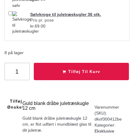
Sølvkroge til juletræskugler 36 stk.
Pris pr. pose
kr.
69.00
8 på lager
Tilføj Til Kurv
Tilføj Til
Guld blank dråbe juletræskugle
Ønskeliste
Varenummer
12 cm
(SKU):
Guld blank dråbe juletræskugle 12
dkof300412be
cm, er flot udført i mundblæst glas til
Kategorier:
dit juletræ.
Eksklusive