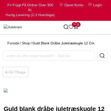
Fri Fragt På Ordrer Over 900
Opret Konto
Login
Kr.
Hurtig Levering (1-3 Hverdage)
0
0
Forside
/
Shop
/
Guld Blank Dråbe Juletræskugle 12 Cm
Gå Tilbage
Guld blank dråbe juletræskugle 12