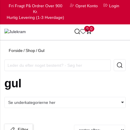
Fri Fragt På Ordrer Over 900
Opret Konto
Login
Kr.
Hurtig Levering (1-3 Hverdage)
0
0
Forside
/
Shop
/
Gul
gul
Se underkategorierne her
Filter