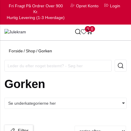
Fri Fragt På Ordrer Over 900
Opret Konto
Login
Kr.
Hurtig Levering (1-3 Hverdage)
0
0
Forside
/
Shop
/
Gorken
Gorken
Se underkategorierne her
Filter