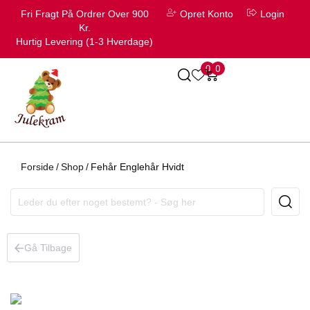
Fri Fragt På Ordrer Over 900
Opret Konto
Login
Kr.
Hurtig Levering (1-3 Hverdage)
0
0
Forside
/
Shop
/
Fehår Englehår Hvidt
Gå Tilbage