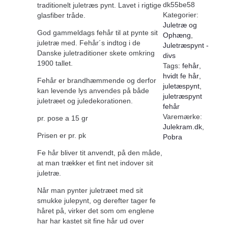
dk55be58
traditionelt juletræs pynt. Lavet i rigtige
Kategorier:
glasfiber tråde.
Juletræ og
God gammeldags fehår til at pynte sit
Ophæng
,
juletræ med. Fehår´s indtog i de
Juletræspynt -
Danske juletraditioner skete omkring
divs
1900 tallet.
Tags:
fehår
,
hvidt fe hår
,
Fehår er brandhæmmende og derfor
juletæspynt
,
kan levende lys anvendes på både
juletræspynt
juletræet og juledekorationen.
fehår
Varemærke:
pr. pose a 15 gr
Julekram.dk
,
Prisen er pr. pk
Pobra
Fe hår bliver tit anvendt, på den måde,
at man trækker et fint net indover sit
juletræ.
Når man pynter juletræet med sit
smukke julepynt, og derefter tager fe
håret på, virker det som om englene
har har kastet sit fine hår ud over