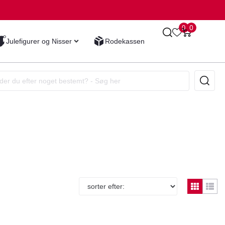
0
0
Julefigurer og Nisser
Rodekassen