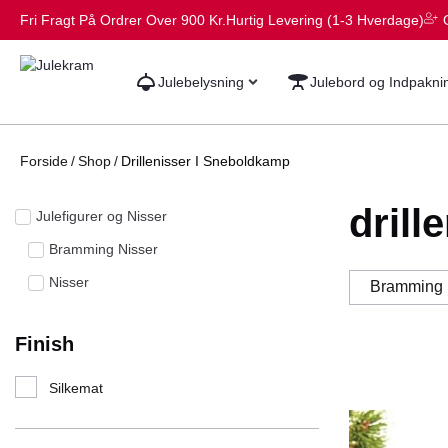
Fri Fragt På Ordrer Over 900 Kr.
Hurtig Levering (1-3 Hverdage)
Julebelysning
Julebord og Indpakni
Forside
/
Shop
/
Drillenisser I Sneboldkamp
drill
Julefigurer og Nisser
Bramming Nisser
Nisser
Bramming 
Finish
Silkemat