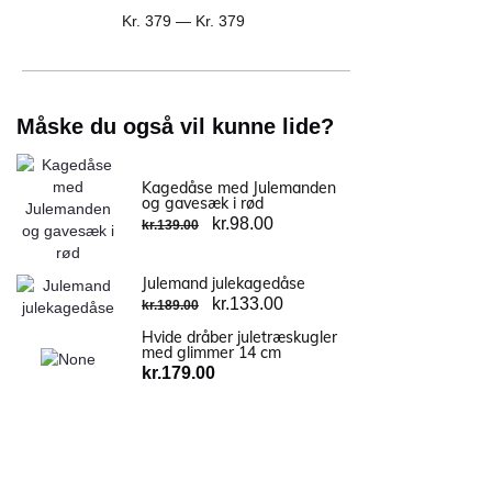
Kr.
379
—
Kr.
379
Måske du også vil kunne lide?
Kagedåse med Julemanden
og gavesæk i rød
kr.
98.00
kr.
139.00
Julemand julekagedåse
kr.
133.00
kr.
189.00
Hvide dråber juletræskugler
med glimmer 14 cm
kr.
179.00