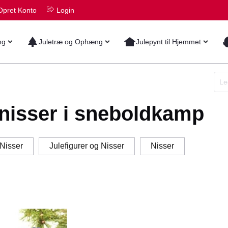
Opret Konto
Login
ng
Juletræ og Ophæng
Julepynt til Hjemmet
enisser i sneboldkamp
Nisser
Julefigurer og Nisser
Nisser