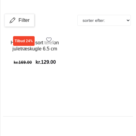
Filter
Tilbud 24%
Hallo hallo sort telefon
juletræskugle 6.5 cm
kr.
129.00
kr.
169.00