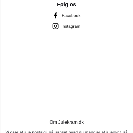
Følg os
Facebook
Instagram
Om Julekram.dk
Vi oser af jule nostalgi, så uanset hvad du mangler af julepynt, så