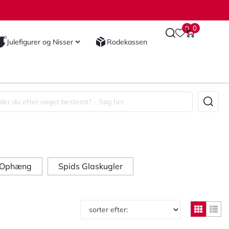
0
0
Julefigurer og Nisser
Rodekassen
g Ophæng
Spids Glaskugler