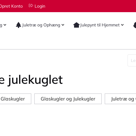
Opret Konto
Login
ng
Juletræ og Ophæng
Julepynt til Hjemmet
 julekuglet
 Glaskugler
Glaskugler og Julekugler
Juletræ o