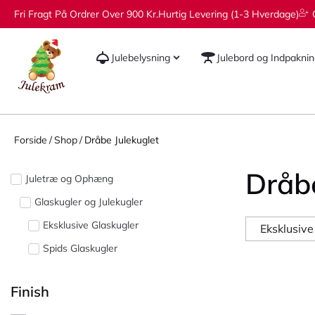
Fri Fragt På Ordrer Over 900 Kr.
Hurtig Levering (1-3 Hverdage)
Julebelysning
Julebord og Indpakni
Forside
/
Shop
/
Dråbe Julekuglet
Dråbe
Juletræ og Ophæng
Glaskugler og Julekugler
Eksklusive Glaskugler
Eksklusive
Spids Glaskugler
Finish