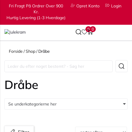
Fri Fragt På Ordrer Over 900
Opret Konto
Login
Kr.
Hurtig Levering (1-3 Hverdage)
0
0
Forside
/
Shop
/
Dråbe
Dråbe
Se underkategorierne her