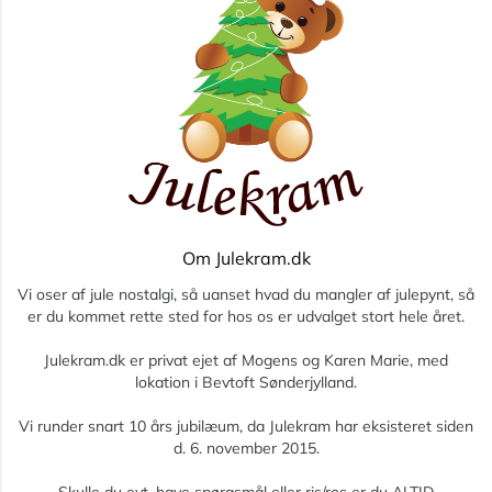
Om Julekram.dk
Vi oser af jule nostalgi, så uanset hvad du mangler af julepynt, så
er du kommet rette sted for hos os er udvalget stort hele året.
Julekram.dk er privat ejet af Mogens og Karen Marie, med
lokation i Bevtoft Sønderjylland.
Vi runder snart 10 års jubilæum, da Julekram har eksisteret siden
d. 6. november 2015.
Skulle du evt. have spørgsmål eller ris/ros er du ALTID