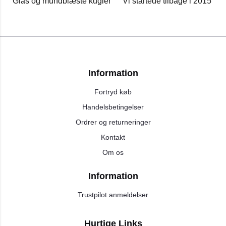
Glas og mundblæste kugler
Vi startede tilbage i 2015
Information
Fortryd køb
Handelsbetingelser
Ordrer og returneringer
Kontakt
Om os
Information
Trustpilot anmeldelser
Hurtige Links