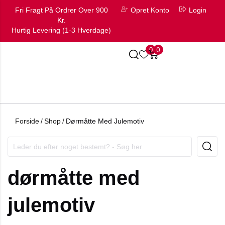
Fri Fragt På Ordrer Over 900
Opret Konto
Login
Kr.
Hurtig Levering (1-3 Hverdage)
0
0
Forside
/
Shop
/
Dørmåtte Med Julemotiv
dørmåtte med
julemotiv