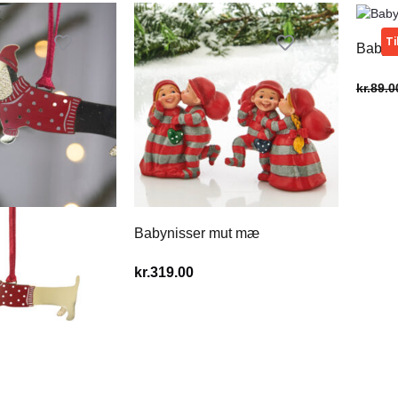
Ti
Babyni
kr.
89.0
Babynisser mut mæ
kr.
319.00