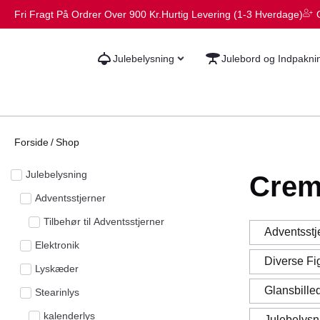
Fri Fragt På Ordrer Over 900 Kr.
Hurtig Levering (1-3 Hverdage)
Julebelysning
Julebord og Indpakni
Forside
/
Shop
Julebelysning
Cre
Adventsstjerner
Tilbehør til Adventsstjerner
Adventsstj
Elektronik
Diverse Fi
Lyskæder
Glansbille
Stearinlys
kalenderlys
Julebelysn