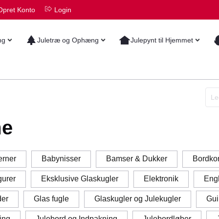
Opret Konto
Login
ng
Juletræ og Ophæng
Julepynt til Hjemmet
me
erner
Babynisser
Bamser & Dukker
Bordkor
gurer
Eksklusive Glaskugler
Elektronik
Eng
der
Glas fugle
Glaskugler og Julekugler
Gui
ing
Julebord og Indpakning
Julebordløber