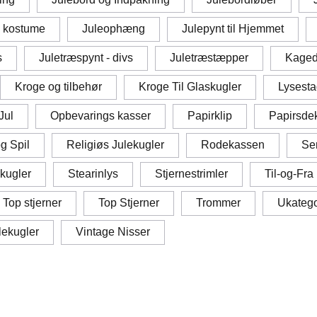
 kostume
Juleophæng
Julepynt til Hjemmet
s
Juletræspynt - divs
Juletræstæpper
Kaged
Kroge og tilbehør
Kroge Til Glaskugler
Lysesta
Jul
Opbevarings kasser
Papirklip
Papirsdek
g Spil
Religiøs Julekugler
Rodekassen
Ser
kugler
Stearinlys
Stjernestrimler
Til-og-Fra
 Top stjerner
Top Stjerner
Trommer
Ukatego
lekugler
Vintage Nisser