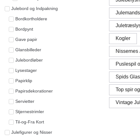
Julebord og Indpakning
Julemands
Bordkortholdere
Juletræsly
Bordpynt
Kogler
Gave papir
Glansbilleder
Nissernes 
Julebordløber
Puslespil o
Lysestager
Spids Glas
Papirklip
Top spir og
Papirsdekorationer
Servietter
Vintage Ju
Stjernestrimler
Til-og-Fra Kort
Julefigurer og Nisser