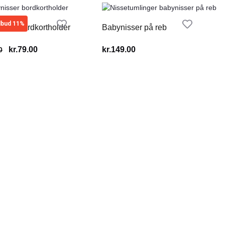
lbud 11%
sser bordkortholder
Babynisser på reb
kr.
79.00
kr.
149.00
0