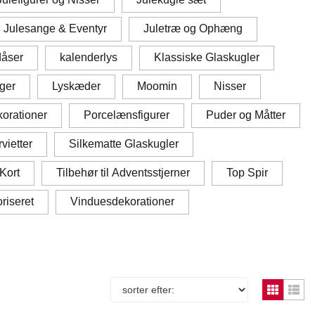
Julesange & Eventyr
Juletræ og Ophæng
åser
kalenderlys
Klassiske Glaskugler
ger
Lyskæder
Moomin
Nisser
orationer
Porcelænsfigurer
Puder og Måtter
vietter
Silkematte Glaskugler
 Kort
Tilbehør til Adventsstjerner
Top Spir
riseret
Vinduesdekorationer