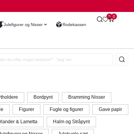
0
0
Julefigurer og Nisser
Rodekassen
tholdere
Bordpynt
Bramming Nisser
le
Figurer
Fugle og figurer
Gave papir
rlander & Lametta
Halm og Stråpynt
Julefigurer og Nisser
Julekugle sæt