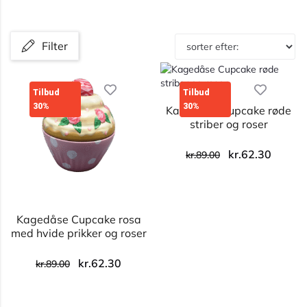
Filter
Tilbud
Tilbud
30%
30%
Kagedåse Cupcake røde
striber og roser
kr.
62.30
kr.
89.00
Kagedåse Cupcake rosa
med hvide prikker og roser
kr.
62.30
kr.
89.00