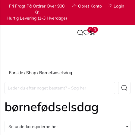
Fri Fragt På Ordrer Over 900
Opret Konto
Login
Kr.
Hurtig Levering (1-3 Hverdage)
0
0
Forside
/
Shop
/
Børnefødselsdag
børnefødselsdag
Se underkategorierne her