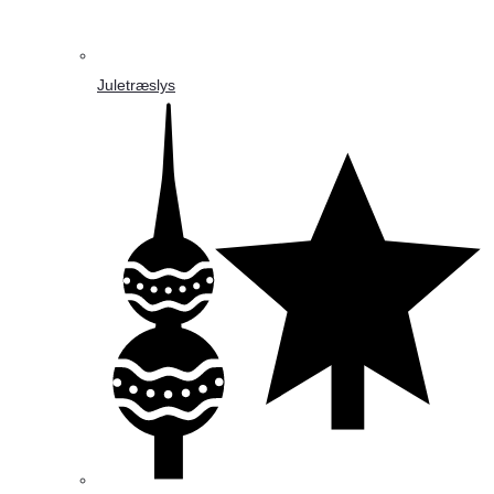
Juletræslys