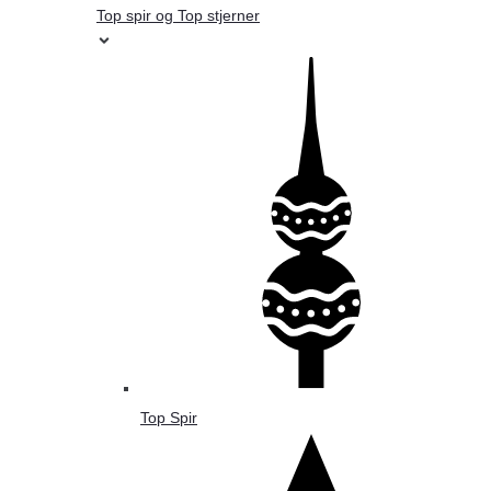
Top spir og Top stjerner
Top Spir