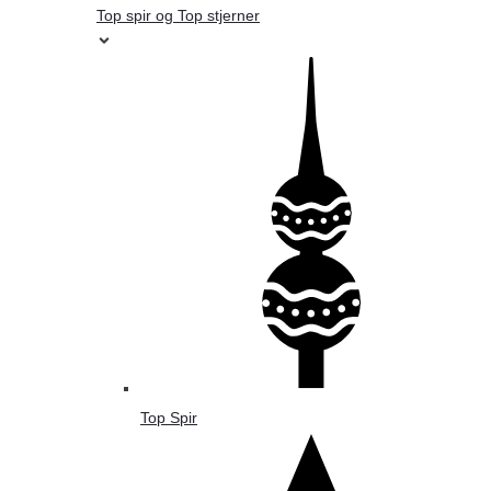
Top spir og Top stjerner
Top Spir