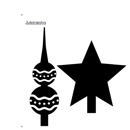
Juletræslys