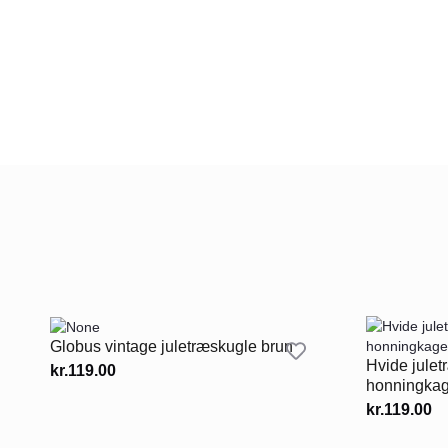
Globus vintage juletræskugle brun
Hvide jule
kr.
119.00
honningka
kr.
119.00