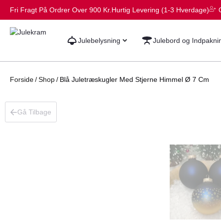
Fri Fragt På Ordrer Over 900 Kr.
Hurtig Levering (1-3 Hverdage)
Julebelysning
Julebord og Indpakni
Forside
/
Shop
/
Blå Juletræskugler Med Stjerne Himmel Ø 7 Cm
Gå Tilbage