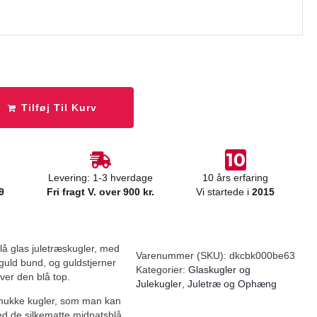
Tilføj Til Kurv
Levering: 1-3 hverdage
10 års erfaring
9
Fri fragt V. over 900 kr.
Vi startede i
2015
å glas juletræskugler, med
Varenummer (SKU):
dkcbk000be63
guld bund, og guldstjerner
Kategorier:
Glaskugler og
ver den blå top.
Julekugler
,
Juletræ og Ophæng
ukke kugler, som man kan
d de silkematte midnatsblå,