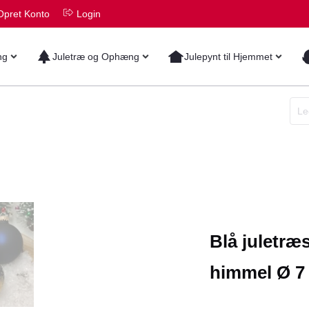
Opret Konto
Login
ng
Juletræ og Ophæng
Julepynt til Hjemmet
Blå juletræ
himmel Ø 7