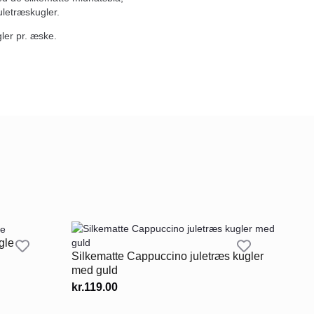
uletræskugler.
gler pr. æske.
gle
Silkematte Cappuccino juletræs kugler
med guld
kr.
119.00