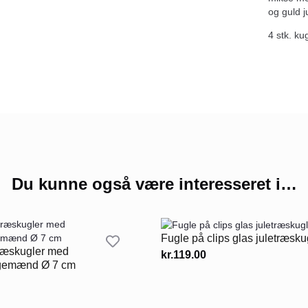
og guld j
4 stk. ku
Du kunne også være interesseret i…
Fugle på clips glas juletræsku
træskugler med
kr.
119.00
gemænd Ø 7 cm