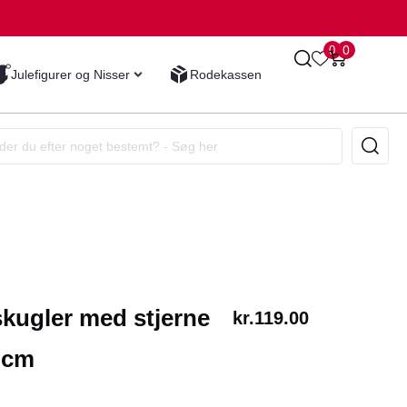
0
0
Julefigurer og Nisser
Rodekassen
skugler med stjerne
kr.
119.00
 cm