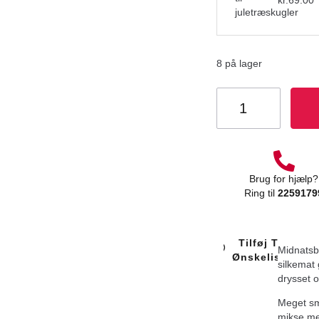
kr.
69.00
8 på lager
Brug for hjælp?
Ring til
2259179
Tilføj Til
Midnatsbl
Ønskeliste
silkemat 
drysset o
Meget sm
mikse me