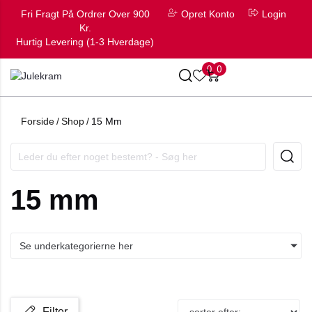
Fri Fragt På Ordrer Over 900
Opret Konto
Login
Kr.
Hurtig Levering (1-3 Hverdage)
0
0
Forside
/
Shop
/
15 Mm
15 mm
Se underkategorierne her
Filter