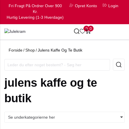
Fri Fragt På Ordrer Over 900
Opret Konto
Login
Kr.
Hurtig Levering (1-3 Hverdage)
0
0
Forside
/
Shop
/
Julens Kaffe Og Te Butik
julens kaffe og te
butik
Se underkategorierne her