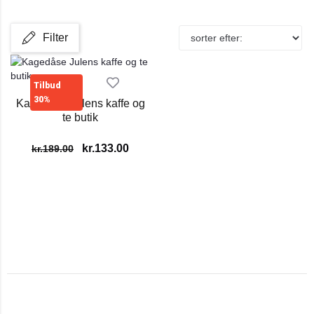
Filter
Tilbud
30%
Kagedåse Julens kaffe og
te butik
kr.
133.00
kr.
189.00