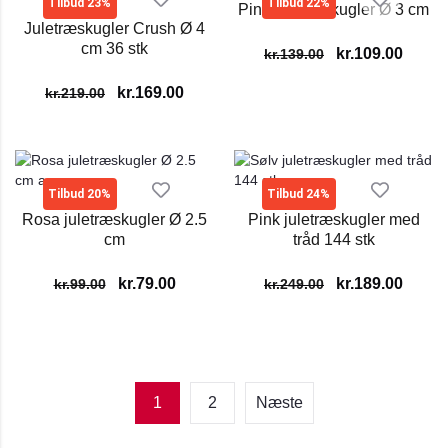
Tilbud 23%
Tilbud 22%
Pink juletræskugler Ø 3 cm
Juletræskugler Crush Ø 4
cm 36 stk
kr.
109.00
kr.
139.00
kr.
169.00
kr.
219.00
Tilbud 20%
Tilbud 24%
Rosa juletræskugler Ø 2.5
Pink juletræskugler med
cm
tråd 144 stk
kr.
79.00
kr.
189.00
kr.
99.00
kr.
249.00
1
2
Næste