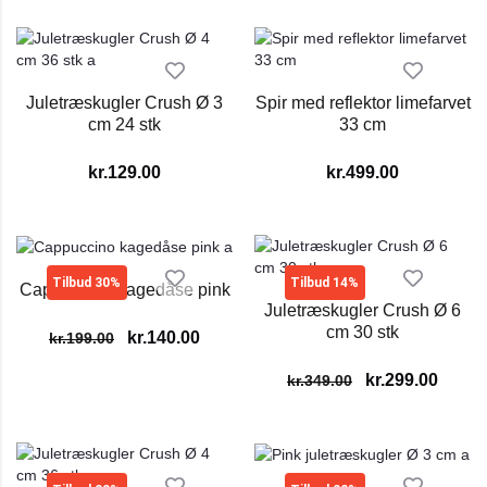
Juletræskugler Crush Ø 3
Spir med reflektor limefarvet
cm 24 stk
33 cm
kr.
129.00
kr.
499.00
Tilbud 30%
Tilbud 14%
Cappuccino kagedåse pink
Juletræskugler Crush Ø 6
cm 30 stk
kr.
140.00
kr.
199.00
kr.
299.00
kr.
349.00