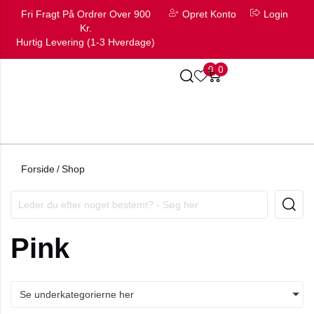
Fri Fragt På Ordrer Over 900
Opret Konto
Login
Kr.
Hurtig Levering (1-3 Hverdage)
0
0
Forside
/
Shop
Pink
Se underkategorierne her